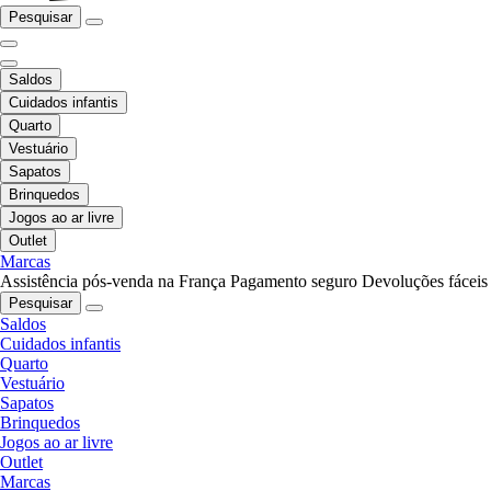
Pesquisar
Saldos
Cuidados infantis
Quarto
Vestuário
Sapatos
Brinquedos
Jogos ao ar livre
Outlet
Marcas
Assistência pós-venda na França
Pagamento seguro
Devoluções fáceis
Pesquisar
Saldos
Cuidados infantis
Quarto
Vestuário
Sapatos
Brinquedos
Jogos ao ar livre
Outlet
Marcas