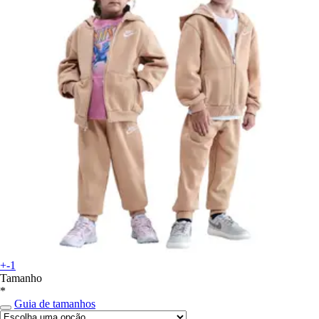
+-1
Tamanho
*
Guia de tamanhos