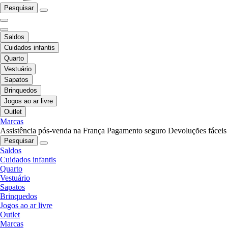
Pesquisar
Saldos
Cuidados infantis
Quarto
Vestuário
Sapatos
Brinquedos
Jogos ao ar livre
Outlet
Marcas
Assistência pós-venda na França
Pagamento seguro
Devoluções fáceis
Pesquisar
Saldos
Cuidados infantis
Quarto
Vestuário
Sapatos
Brinquedos
Jogos ao ar livre
Outlet
Marcas