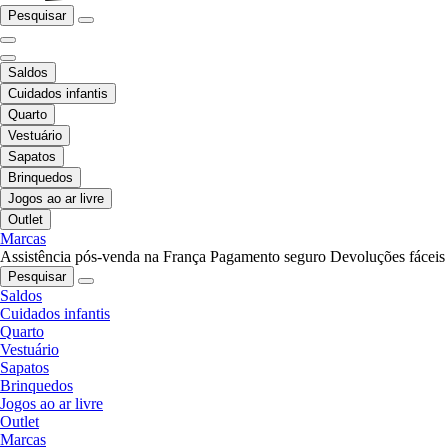
Pesquisar
Saldos
Cuidados infantis
Quarto
Vestuário
Sapatos
Brinquedos
Jogos ao ar livre
Outlet
Marcas
Assistência pós-venda na França
Pagamento seguro
Devoluções fáceis
Pesquisar
Saldos
Cuidados infantis
Quarto
Vestuário
Sapatos
Brinquedos
Jogos ao ar livre
Outlet
Marcas