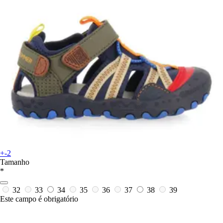
+-2
Tamanho
*
32
33
34
35
36
37
38
39
Este campo é obrigatório