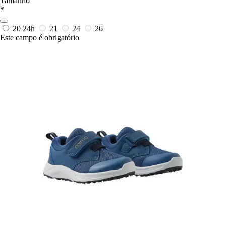
Tamanho
*
20
24h
21
24
26
Este campo é obrigatório