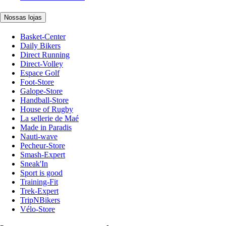
Nossas lojas
Basket-Center
Daily Bikers
Direct Running
Direct-Volley
Espace Golf
Foot-Store
Galope-Store
Handball-Store
House of Rugby
La sellerie de Maé
Made in Paradis
Nauti-wave
Pecheur-Store
Smash-Expert
Sneak'In
Sport is good
Training-Fit
Trek-Expert
TripNBikers
Vélo-Store