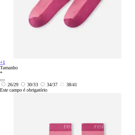
+1
Tamanho
*
26/29
30/33
34/37
38/41
Este campo é obrigatório