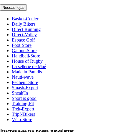
Nossas lojas
Basket-Center
Daily Bikers
Direct Running
Direct-Volley
Espace Golf
Foot-Store
Galope-Store
Handball-Store
House of Rugby
La sellerie de Maé
Made in Paradis
Nauti-wave
Pecheur-Store
Smash-Expert
Sneak'In
Sport is good
Training-Fit
Trek-Expert
TripNBikers
Vélo-Store
Inscreva-se na nossa newsletter