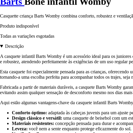
Barts
Boné infantil Womby
Casquette criança Barts Womby combina conforto, robustez e ventilaçã
Produto indisponível
Todas as variações esgotadas
Descrição
A casquete infantil Barts Womby é um acessório ideal para os juniores 
e robustez, atendendo perfeitamente às exigências de um uso regular pe
Esta casquete foi especialmente pensada para as crianças, oferecendo
tornando-a uma escolha perfeita para acompanhar todos os trajes, seja n
Fabricada a partir de materiais duráveis, a casquete Barts Womby garan
evitando assim qualquer sensação de desconforto mesmo nos dias mais
Aqui estão algumas vantagens-chave da casquete infantil Barts Womby
Conforto óptimo:
adaptada às cabeças juvenis para um ajuste pe
Design clássico e versátil:
uma casquete de beisebol com um estil
Materiais resistentes:
concepção pensada para durar e acompanha
Leveza:
você nem a sente enquanto protege eficazmente do sol.