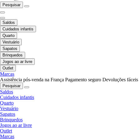
Pesquisar
Saldos
Cuidados infantis
Quarto
Vestuário
Sapatos
Brinquedos
Jogos ao ar livre
Outlet
Marcas
Assistência pós-venda na França
Pagamento seguro
Devoluções fáceis
Pesquisar
Saldos
Cuidados infantis
Quarto
Vestuário
Sapatos
Brinquedos
Jogos ao ar livre
Outlet
Marcas