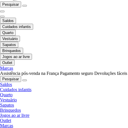
Pesquisar
Saldos
Cuidados infantis
Quarto
Vestuário
Sapatos
Brinquedos
Jogos ao ar livre
Outlet
Marcas
Assistência pós-venda na França
Pagamento seguro
Devoluções fáceis
Pesquisar
Saldos
Cuidados infantis
Quarto
Vestuário
Sapatos
Brinquedos
Jogos ao ar livre
Outlet
Marcas