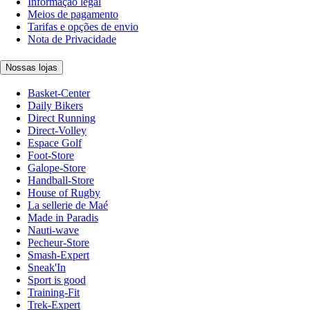
Informação legal
Meios de pagamento
Tarifas e opções de envio
Nota de Privacidade
Nossas lojas
Basket-Center
Daily Bikers
Direct Running
Direct-Volley
Espace Golf
Foot-Store
Galope-Store
Handball-Store
House of Rugby
La sellerie de Maé
Made in Paradis
Nauti-wave
Pecheur-Store
Smash-Expert
Sneak'In
Sport is good
Training-Fit
Trek-Expert