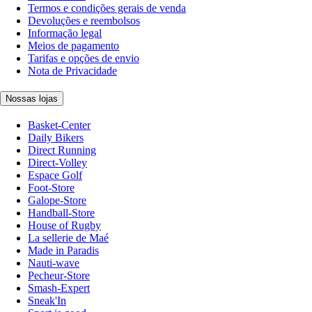
Termos e condições gerais de venda
Devoluções e reembolsos
Informação legal
Meios de pagamento
Tarifas e opções de envio
Nota de Privacidade
Nossas lojas
Basket-Center
Daily Bikers
Direct Running
Direct-Volley
Espace Golf
Foot-Store
Galope-Store
Handball-Store
House of Rugby
La sellerie de Maé
Made in Paradis
Nauti-wave
Pecheur-Store
Smash-Expert
Sneak'In