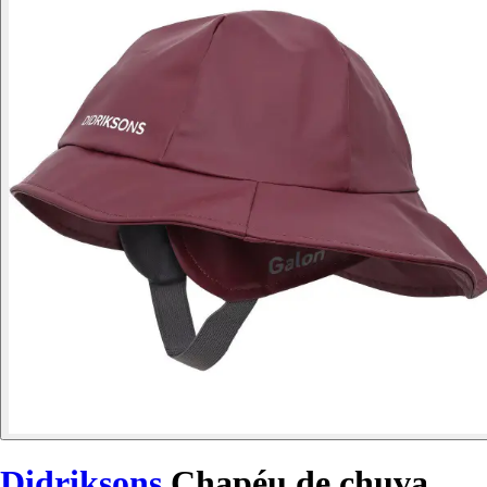
Didriksons
Chapéu de chuva