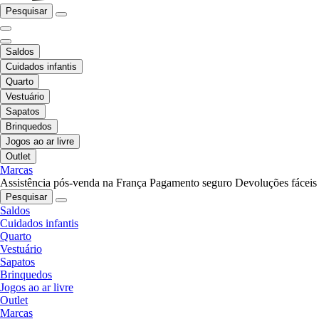
Pesquisar
Saldos
Cuidados infantis
Quarto
Vestuário
Sapatos
Brinquedos
Jogos ao ar livre
Outlet
Marcas
Assistência pós-venda na França
Pagamento seguro
Devoluções fáceis
Pesquisar
Saldos
Cuidados infantis
Quarto
Vestuário
Sapatos
Brinquedos
Jogos ao ar livre
Outlet
Marcas