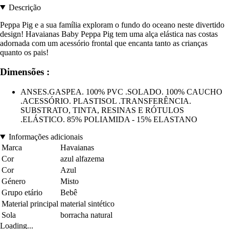
Descrição
Peppa Pig e a sua família exploram o fundo do oceano neste divertido
design! Havaianas Baby Peppa Pig tem uma alça elástica nas costas
adornada com um acessório frontal que encanta tanto as crianças
quanto os pais!
Dimensões :
ANSES.GASPEA. 100% PVC .SOLADO. 100% CAUCHO
.ACESSÓRIO. PLASTISOL .TRANSFERÊNCIA.
SUBSTRATO, TINTA, RESINAS E RÓTULOS
.ELÁSTICO. 85% POLIAMIDA - 15% ELASTANO
Informações adicionais
Marca
Havaianas
Cor
azul alfazema
Cor
Azul
Género
Misto
Grupo etário
Bebê
Material principal
material sintético
Sola
borracha natural
Loading...