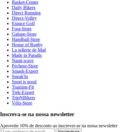
Basket-Center
Daily Bikers
Direct Running
Direct-Volley
Espace Golf
Foot-Store
Galope-Store
Handball-Store
House of Rugby
La sellerie de Maé
Made in Paradis
Nauti-wave
Pecheur-Store
Smash-Expert
Sneak'In
Sport is good
Training-Fit
Trek-Expert
TripNBikers
Vélo-Store
Inscreva-se na nossa newsletter
Aproveite 10% de desconto ao inscrever-se na nossa newsletter
Inscrever-se