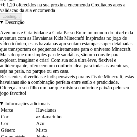
+€ 1,20
oferecidos na sua proxima encomenda
Creditados apos a
validacao da sua encomenda
Loading...
Descrição
Aventuras e Criatividade a Cada Passo Entre no mundo do pixel e da
aventura com as Havaianas Kids Minecraft! Inspiradas no jogo de
vídeo icônico, estas havaianas apresentam estampas super detalhadas
que transportam os pequenos diretamente para o universo Minecraft.
Mais do que um simples par de sandálias, são um convite para
explorar, imaginar e criar! Com sua sola ultra-leve, flexível e
antiderrapante, oferecem um conforto ideal para todas as aventuras,
seja na praia, no parque ou em casa.
Resistentes, divertidas e indispensáveis para os fãs de Minecraft, estas
havaianas são a combinação perfeita entre estilo e praticidade.
Ofereça ao seu filho um par que mistura conforto e paixão pelo seu
jogo favorito!
Informações adicionais
Marca
Havaianas
Cor
azul-marinho
Cor
Azul
Género
Misto
Grupo etário
Júnior