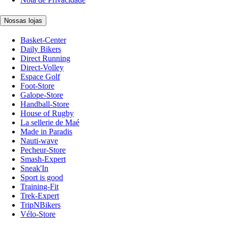
Nossas lojas
Basket-Center
Daily Bikers
Direct Running
Direct-Volley
Espace Golf
Foot-Store
Galope-Store
Handball-Store
House of Rugby
La sellerie de Maé
Made in Paradis
Nauti-wave
Pecheur-Store
Smash-Expert
Sneak'In
Sport is good
Training-Fit
Trek-Expert
TripNBikers
Vélo-Store