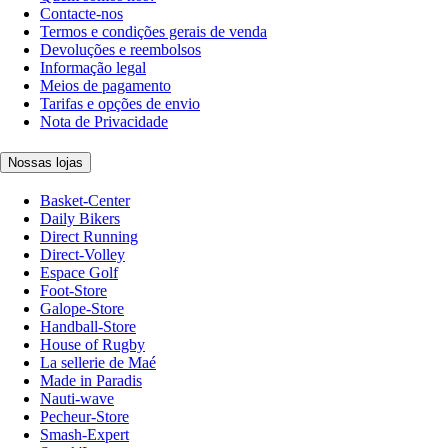
Contacte-nos
Termos e condições gerais de venda
Devoluções e reembolsos
Informação legal
Meios de pagamento
Tarifas e opções de envio
Nota de Privacidade
Nossas lojas
Basket-Center
Daily Bikers
Direct Running
Direct-Volley
Espace Golf
Foot-Store
Galope-Store
Handball-Store
House of Rugby
La sellerie de Maé
Made in Paradis
Nauti-wave
Pecheur-Store
Smash-Expert