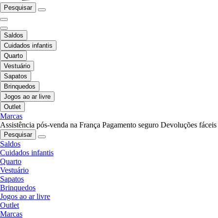
Pesquisar
Saldos
Cuidados infantis
Quarto
Vestuário
Sapatos
Brinquedos
Jogos ao ar livre
Outlet
Marcas
Assistência pós-venda na França
Pagamento seguro
Devoluções fáceis
Pesquisar
Saldos
Cuidados infantis
Quarto
Vestuário
Sapatos
Brinquedos
Jogos ao ar livre
Outlet
Marcas