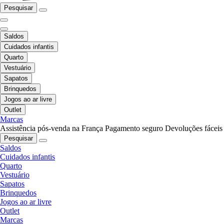
Pesquisar
Saldos
Cuidados infantis
Quarto
Vestuário
Sapatos
Brinquedos
Jogos ao ar livre
Outlet
Marcas
Assistência pós-venda na França
Pagamento seguro
Devoluções fáceis
Pesquisar
Saldos
Cuidados infantis
Quarto
Vestuário
Sapatos
Brinquedos
Jogos ao ar livre
Outlet
Marcas