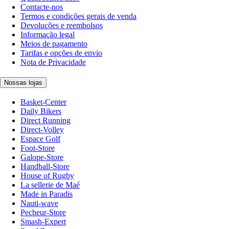
Contacte-nos
Termos e condições gerais de venda
Devoluções e reembolsos
Informação legal
Meios de pagamento
Tarifas e opções de envio
Nota de Privacidade
Nossas lojas
Basket-Center
Daily Bikers
Direct Running
Direct-Volley
Espace Golf
Foot-Store
Galope-Store
Handball-Store
House of Rugby
La sellerie de Maé
Made in Paradis
Nauti-wave
Pecheur-Store
Smash-Expert