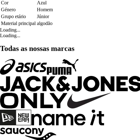
Cor
Azul
Género
Homem
Grupo etário
Júnior
Material principal
algodão
Loading...
Loading...
Todas as nossas marcas