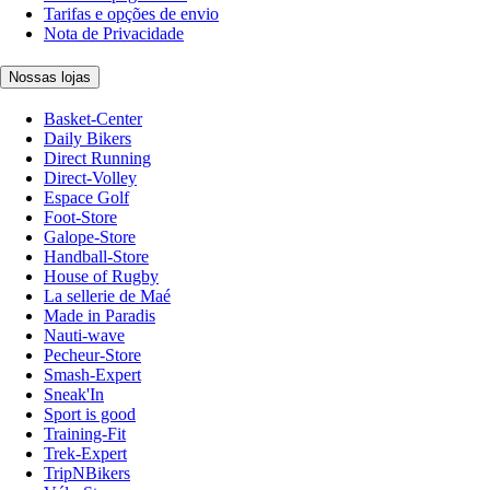
Tarifas e opções de envio
Nota de Privacidade
Nossas lojas
Basket-Center
Daily Bikers
Direct Running
Direct-Volley
Espace Golf
Foot-Store
Galope-Store
Handball-Store
House of Rugby
La sellerie de Maé
Made in Paradis
Nauti-wave
Pecheur-Store
Smash-Expert
Sneak'In
Sport is good
Training-Fit
Trek-Expert
TripNBikers