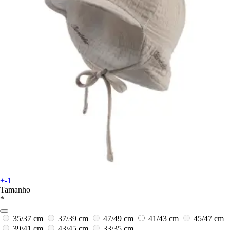
+-1
Tamanho
*
35/37 cm
37/39 cm
47/49 cm
41/43 cm
45/47 cm
39/41 cm
43/45 cm
33/35 cm