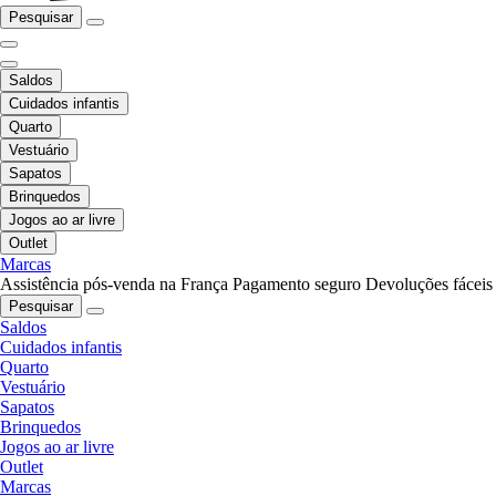
Pesquisar
Saldos
Cuidados infantis
Quarto
Vestuário
Sapatos
Brinquedos
Jogos ao ar livre
Outlet
Marcas
Assistência pós-venda na França
Pagamento seguro
Devoluções fáceis
Pesquisar
Saldos
Cuidados infantis
Quarto
Vestuário
Sapatos
Brinquedos
Jogos ao ar livre
Outlet
Marcas