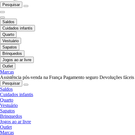
Pesquisar
Saldos
Cuidados infantis
Quarto
Vestuário
Sapatos
Brinquedos
Jogos ao ar livre
Outlet
Marcas
Assistência pós-venda na França
Pagamento seguro
Devoluções fáceis
Pesquisar
Saldos
Cuidados infantis
Quarto
Vestuário
Sapatos
Brinquedos
Jogos ao ar livre
Outlet
Marcas