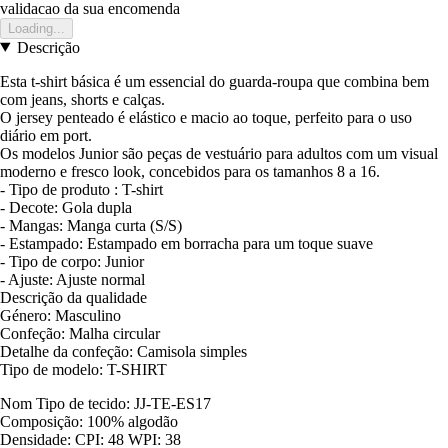
validacao da sua encomenda
Loading...
Descrição
Esta t-shirt básica é um essencial do guarda-roupa que combina bem
com jeans, shorts e calças.
O jersey penteado é elástico e macio ao toque, perfeito para o uso
diário em port.
Os modelos Junior são peças de vestuário para adultos com um visual
moderno e fresco look, concebidos para os tamanhos 8 a 16.
- Tipo de produto : T-shirt
- Decote: Gola dupla
- Mangas: Manga curta (S/S)
- Estampado: Estampado em borracha para um toque suave
- Tipo de corpo: Junior
- Ajuste: Ajuste normal
Descrição da qualidade
Género: Masculino
Confeção: Malha circular
Detalhe da confeção: Camisola simples
Tipo de modelo: T-SHIRT
Nom Tipo de tecido: JJ-TE-ES17
Composição: 100% algodão
Densidade: CPI: 48 WPI: 38