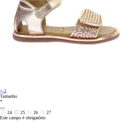
+-2
Tamanho
*
24
25
26
27
Este campo é obrigatório