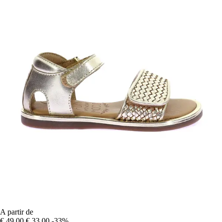
A partir de
€ 49,00
€ 33,00
-33%