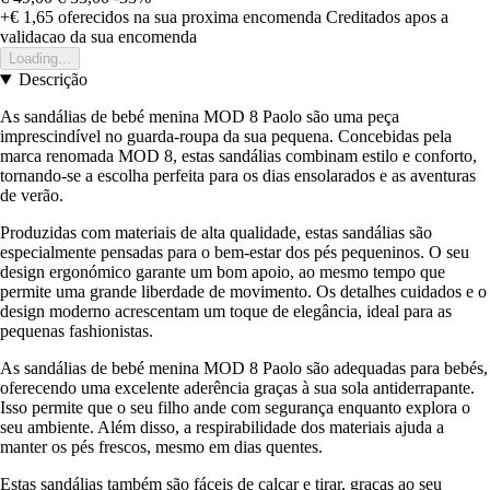
+€ 1,65
oferecidos na sua proxima encomenda
Creditados apos a
validacao da sua encomenda
Loading...
Descrição
As sandálias de bebé menina MOD 8 Paolo são uma peça
imprescindível no guarda-roupa da sua pequena. Concebidas pela
marca renomada MOD 8, estas sandálias combinam estilo e conforto,
tornando-se a escolha perfeita para os dias ensolarados e as aventuras
de verão.
Produzidas com materiais de alta qualidade, estas sandálias são
especialmente pensadas para o bem-estar dos pés pequeninos. O seu
design ergonómico garante um bom apoio, ao mesmo tempo que
permite uma grande liberdade de movimento. Os detalhes cuidados e o
design moderno acrescentam um toque de elegância, ideal para as
pequenas fashionistas.
As sandálias de bebé menina MOD 8 Paolo são adequadas para bebés,
oferecendo uma excelente aderência graças à sua sola antiderrapante.
Isso permite que o seu filho ande com segurança enquanto explora o
seu ambiente. Além disso, a respirabilidade dos materiais ajuda a
manter os pés frescos, mesmo em dias quentes.
Estas sandálias também são fáceis de calçar e tirar, graças ao seu