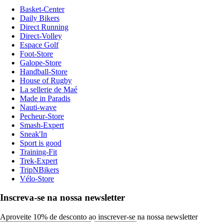
Basket-Center
Daily Bikers
Direct Running
Direct-Volley
Espace Golf
Foot-Store
Galope-Store
Handball-Store
House of Rugby
La sellerie de Maé
Made in Paradis
Nauti-wave
Pecheur-Store
Smash-Expert
Sneak'In
Sport is good
Training-Fit
Trek-Expert
TripNBikers
Vélo-Store
Inscreva-se na nossa newsletter
Aproveite 10% de desconto ao inscrever-se na nossa newsletter