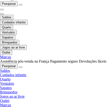
Pesquisar
Saldos
Cuidados infantis
Quarto
Vestuário
Sapatos
Brinquedos
Jogos ao ar livre
Outlet
Marcas
Assistência pós-venda na França
Pagamento seguro
Devoluções fáceis
Pesquisar
Saldos
Cuidados infantis
Quarto
Vestuário
Sapatos
Brinquedos
Jogos ao ar livre
Outlet
Marcas