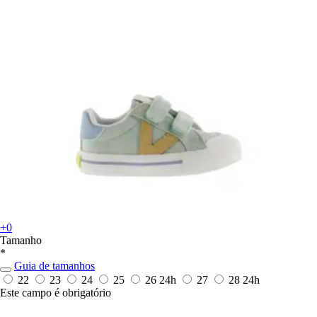
+0
Tamanho
*
Guia de tamanhos
22
23
24
25
26
24h
27
28
24h
Este campo é obrigatório