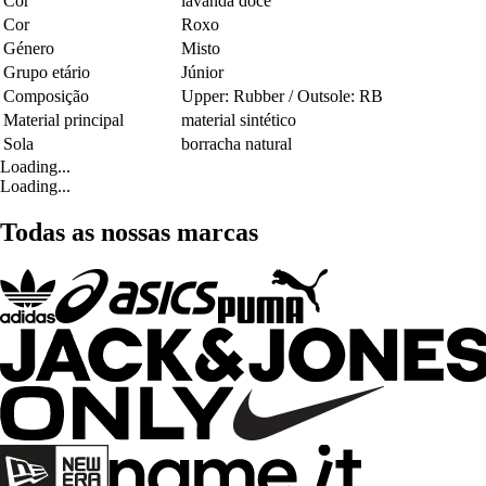
Cor
lavanda doce
Cor
Roxo
Género
Misto
Grupo etário
Júnior
Composição
Upper: Rubber / Outsole: RB
Material principal
material sintético
Sola
borracha natural
Loading...
Loading...
Todas as nossas marcas