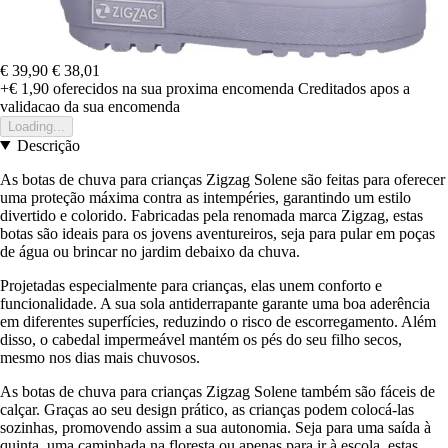
€ 39,90
€ 38,01
+€ 1,90
oferecidos na sua proxima encomenda
Creditados apos a
validacao da sua encomenda
Loading...
Descrição
As botas de chuva para crianças Zigzag Solene são feitas para oferecer
uma proteção máxima contra as intempéries, garantindo um estilo
divertido e colorido. Fabricadas pela renomada marca Zigzag, estas
botas são ideais para os jovens aventureiros, seja para pular em poças
de água ou brincar no jardim debaixo da chuva.
Projetadas especialmente para crianças, elas unem conforto e
funcionalidade. A sua sola antiderrapante garante uma boa aderência
em diferentes superfícies, reduzindo o risco de escorregamento. Além
disso, o cabedal impermeável mantém os pés do seu filho secos,
mesmo nos dias mais chuvosos.
As botas de chuva para crianças Zigzag Solene também são fáceis de
calçar. Graças ao seu design prático, as crianças podem colocá-las
sozinhas, promovendo assim a sua autonomia. Seja para uma saída à
quinta, uma caminhada na floresta ou apenas para ir à escola, estas