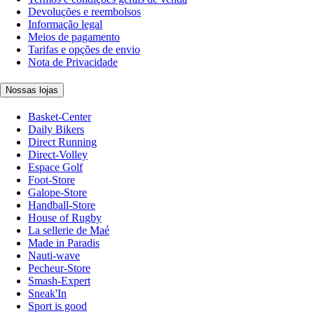
Devoluções e reembolsos
Informação legal
Meios de pagamento
Tarifas e opções de envio
Nota de Privacidade
Nossas lojas
Basket-Center
Daily Bikers
Direct Running
Direct-Volley
Espace Golf
Foot-Store
Galope-Store
Handball-Store
House of Rugby
La sellerie de Maé
Made in Paradis
Nauti-wave
Pecheur-Store
Smash-Expert
Sneak'In
Sport is good