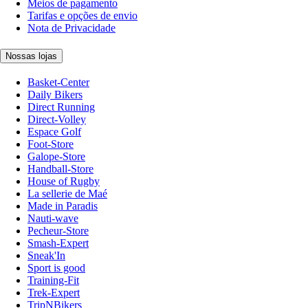
Meios de pagamento
Tarifas e opções de envio
Nota de Privacidade
Nossas lojas
Basket-Center
Daily Bikers
Direct Running
Direct-Volley
Espace Golf
Foot-Store
Galope-Store
Handball-Store
House of Rugby
La sellerie de Maé
Made in Paradis
Nauti-wave
Pecheur-Store
Smash-Expert
Sneak'In
Sport is good
Training-Fit
Trek-Expert
TripNBikers