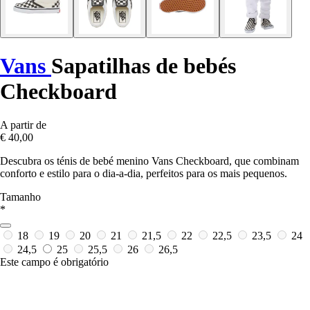
Vans
Sapatilhas de bebés
Checkboard
A partir de
€ 40,00
Descubra os ténis de bebé menino Vans Checkboard, que combinam
conforto e estilo para o dia-a-dia, perfeitos para os mais pequenos.
Tamanho
*
18
19
20
21
21,5
22
22,5
23,5
24
24,5
25
25,5
26
26,5
Este campo é obrigatório