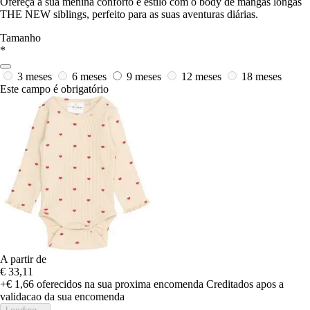
Ofereça à sua menina conforto e estilo com o body de mangas longas
THE NEW siblings, perfeito para as suas aventuras diárias.
Tamanho
*
3 meses
6 meses
9 meses
12 meses
18 meses
Este campo é obrigatório
A partir de
€ 33,11
+€ 1,66
oferecidos na sua proxima encomenda
Creditados apos a
validacao da sua encomenda