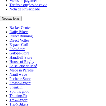
Meios de pagamento
Tarifas e opções de envio
Nota de Privacidade
Nossas lojas
Basket-Center
Daily Bikers
Direct Running
Direct-Volley
Espace Golf
Foot-Store
Galope-Store
Handball-Store
House of Rugby
La sellerie de Maé
Made in Paradis
Nauti-wave
Pecheur-Store
Smash-Expert
Sneak'In
Sport is good
Training-Fit
Trek-Expert
TripNBikers