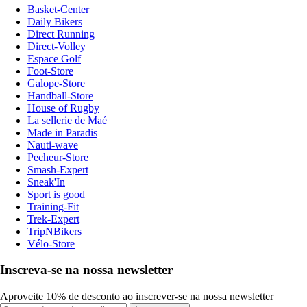
Basket-Center
Daily Bikers
Direct Running
Direct-Volley
Espace Golf
Foot-Store
Galope-Store
Handball-Store
House of Rugby
La sellerie de Maé
Made in Paradis
Nauti-wave
Pecheur-Store
Smash-Expert
Sneak'In
Sport is good
Training-Fit
Trek-Expert
TripNBikers
Vélo-Store
Inscreva-se na nossa newsletter
Aproveite 10% de desconto ao inscrever-se na nossa newsletter