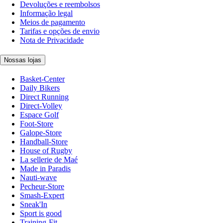
Devoluções e reembolsos
Informação legal
Meios de pagamento
Tarifas e opções de envio
Nota de Privacidade
Nossas lojas
Basket-Center
Daily Bikers
Direct Running
Direct-Volley
Espace Golf
Foot-Store
Galope-Store
Handball-Store
House of Rugby
La sellerie de Maé
Made in Paradis
Nauti-wave
Pecheur-Store
Smash-Expert
Sneak'In
Sport is good
Training-Fit