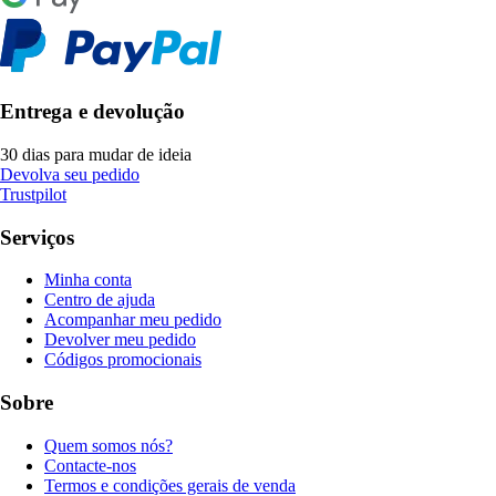
Entrega e devolução
30 dias para mudar de ideia
Devolva seu pedido
Trustpilot
Serviços
Minha conta
Centro de ajuda
Acompanhar meu pedido
Devolver meu pedido
Códigos promocionais
Sobre
Quem somos nós?
Contacte-nos
Termos e condições gerais de venda