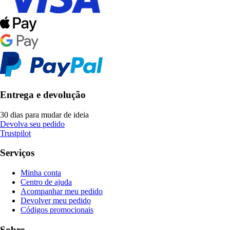
Entrega e devolução
30 dias para mudar de ideia
Devolva seu pedido
Trustpilot
Serviços
Minha conta
Centro de ajuda
Acompanhar meu pedido
Devolver meu pedido
Códigos promocionais
Sobre