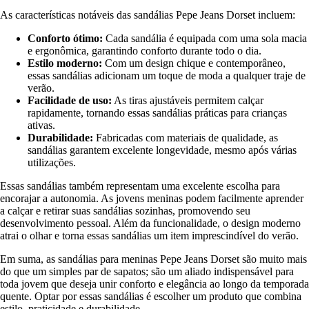
As características notáveis das sandálias Pepe Jeans Dorset incluem:
Conforto ótimo:
Cada sandália é equipada com uma sola macia
e ergonômica, garantindo conforto durante todo o dia.
Estilo moderno:
Com um design chique e contemporâneo,
essas sandálias adicionam um toque de moda a qualquer traje de
verão.
Facilidade de uso:
As tiras ajustáveis permitem calçar
rapidamente, tornando essas sandálias práticas para crianças
ativas.
Durabilidade:
Fabricadas com materiais de qualidade, as
sandálias garantem excelente longevidade, mesmo após várias
utilizações.
Essas sandálias também representam uma excelente escolha para
encorajar a autonomia. As jovens meninas podem facilmente aprender
a calçar e retirar suas sandálias sozinhas, promovendo seu
desenvolvimento pessoal. Além da funcionalidade, o design moderno
atrai o olhar e torna essas sandálias um item imprescindível do verão.
Em suma, as sandálias para meninas Pepe Jeans Dorset são muito mais
do que um simples par de sapatos; são um aliado indispensável para
toda jovem que deseja unir conforto e elegância ao longo da temporada
quente. Optar por essas sandálias é escolher um produto que combina
estilo, praticidade e durabilidade.