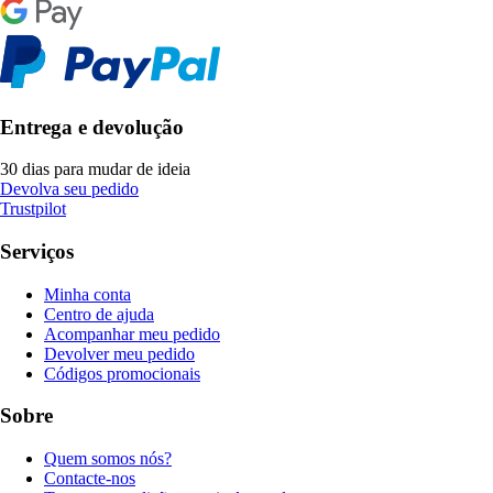
Entrega e devolução
30 dias para mudar de ideia
Devolva seu pedido
Trustpilot
Serviços
Minha conta
Centro de ajuda
Acompanhar meu pedido
Devolver meu pedido
Códigos promocionais
Sobre
Quem somos nós?
Contacte-nos