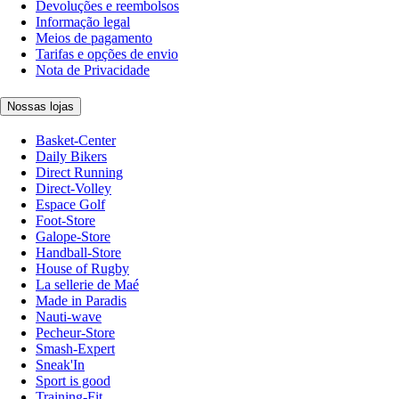
Devoluções e reembolsos
Informação legal
Meios de pagamento
Tarifas e opções de envio
Nota de Privacidade
Nossas lojas
Basket-Center
Daily Bikers
Direct Running
Direct-Volley
Espace Golf
Foot-Store
Galope-Store
Handball-Store
House of Rugby
La sellerie de Maé
Made in Paradis
Nauti-wave
Pecheur-Store
Smash-Expert
Sneak'In
Sport is good
Training-Fit