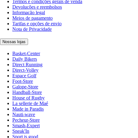
Termos e condições gerais de venda
Devoluções e reembolsos
Informação legal
Meios de pagamento
Tarifas e opções de envio
Nota de Privacidade
Nossas lojas
Basket-Center
Daily Bikers
Direct Running
Direct-Volley
Espace Golf
Foot-Store
Galope-Store
Handball-Store
House of Rugby
La sellerie de Maé
Made in Paradis
Nauti-wave
Pecheur-Store
Smash-Expert
Sneak'In
Sport is good