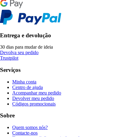
Entrega e devolução
30 dias para mudar de ideia
Devolva seu pedido
Trustpilot
Serviços
Minha conta
Centro de ajuda
Acompanhar meu pedido
Devolver meu pedido
Códigos promocionais
Sobre
Quem somos nós?
Contacte-nos