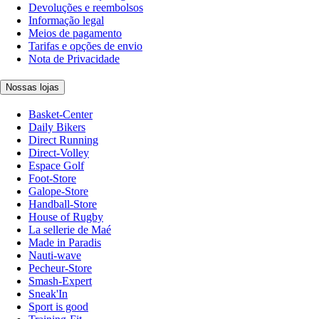
Devoluções e reembolsos
Informação legal
Meios de pagamento
Tarifas e opções de envio
Nota de Privacidade
Nossas lojas
Basket-Center
Daily Bikers
Direct Running
Direct-Volley
Espace Golf
Foot-Store
Galope-Store
Handball-Store
House of Rugby
La sellerie de Maé
Made in Paradis
Nauti-wave
Pecheur-Store
Smash-Expert
Sneak'In
Sport is good