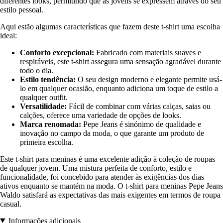
diferentes looks, permitindo que as jovens se expressem através do seu
estilo pessoal.
Aqui estão algumas características que fazem deste t-shirt uma escolha
ideal:
Conforto excepcional:
Fabricado com materiais suaves e
respiráveis, este t-shirt assegura uma sensação agradável durante
todo o dia.
Estilo tendência:
O seu design moderno e elegante permite usá-
lo em qualquer ocasião, enquanto adiciona um toque de estilo a
qualquer outfit.
Versatilidade:
Fácil de combinar com várias calças, saias ou
calções, oferece uma variedade de opções de looks.
Marca renomada:
Pepe Jeans é sinónimo de qualidade e
inovação no campo da moda, o que garante um produto de
primeira escolha.
Este t-shirt para meninas é uma excelente adição à coleção de roupas
de qualquer jovem. Uma mistura perfeita de conforto, estilo e
funcionalidade, foi concebido para atender às exigências dos dias
ativos enquanto se mantém na moda. O t-shirt para meninas Pepe Jeans
Waldo satisfará as expectativas das mais exigentes em termos de roupa
casual.
Informações adicionais