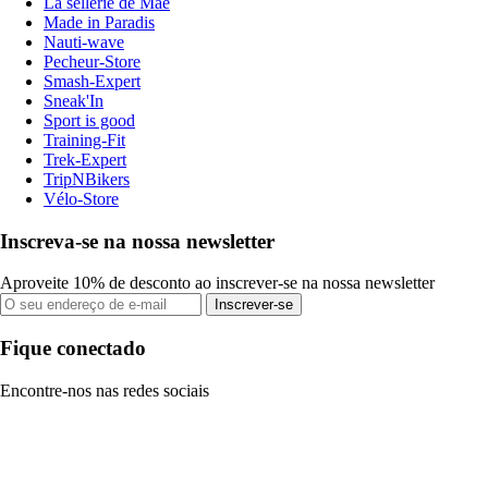
La sellerie de Maé
Made in Paradis
Nauti-wave
Pecheur-Store
Smash-Expert
Sneak'In
Sport is good
Training-Fit
Trek-Expert
TripNBikers
Vélo-Store
Inscreva-se na nossa newsletter
Aproveite 10% de desconto ao inscrever-se na nossa newsletter
Inscrever-se
Fique conectado
Encontre-nos nas redes sociais