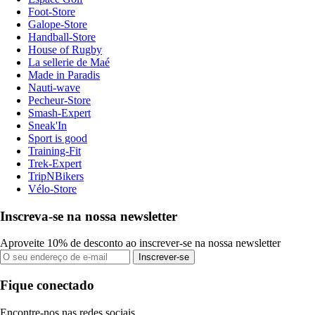
Foot-Store
Galope-Store
Handball-Store
House of Rugby
La sellerie de Maé
Made in Paradis
Nauti-wave
Pecheur-Store
Smash-Expert
Sneak'In
Sport is good
Training-Fit
Trek-Expert
TripNBikers
Vélo-Store
Inscreva-se na nossa newsletter
Aproveite 10% de desconto ao inscrever-se na nossa newsletter
Inscrever-se
Fique conectado
Encontre-nos nas redes sociais