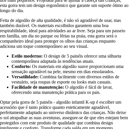
dos mais pequenos. Projetada para se ajustar à cabeça das crianças,
esta gorra tem um design ergonômico que garante um suporte ótimo ao
longo do dia.
Feita de algodão de alta qualidade, é não só agradável de usar, mas
também durável. Os materiais escolhidos garantem uma boa
respirabilidade, ideal para atividades ao ar livre. Seja para um passeio
em família, um dia no parque ou férias na praia, esta gorra será o
companheiro ideal para proteger os olhos das crianças enquanto
adiciona um toque contemporâneo ao seu visual.
Estilo moderno:
O design de 5 painéis oferece uma silhueta
contemporânea adaptada às tendências atuais.
Conforto:
Os materiais em algodão suave proporcionam uma
sensação agradável na pele, mesmo em dias ensolarados.
Versatilidade:
Combina facilmente com diversos estilos de
vestuário, seja roupas de esporte ou looks mais casuais.
Facilidade de manutenção:
O algodão é fácil de lavar,
oferecendo uma manutenção prática para os pais.
Optar pela gorra de 5 painéis - algodão infantil K-up é escolher um
acessório que é tanto prático quanto esteticamente agradável,
perfeitamente adaptado ao universo dinâmico das crianças. Não deixe
o sol atrapalhar as suas aventuras, assegure-se de que eles estejam bem
protegidos com este produto de qualidade que combina design
inteligente e conforto. Transforme cada saída em um momento