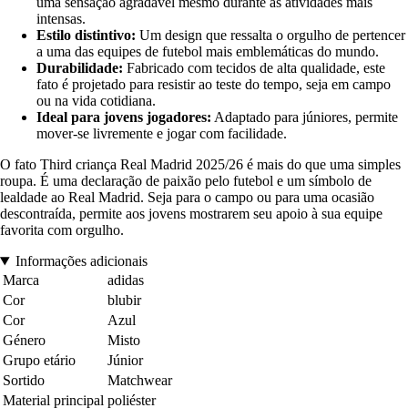
uma sensação agradável mesmo durante as atividades mais
intensas.
Estilo distintivo:
Um design que ressalta o orgulho de pertencer
a uma das equipes de futebol mais emblemáticas do mundo.
Durabilidade:
Fabricado com tecidos de alta qualidade, este
fato é projetado para resistir ao teste do tempo, seja em campo
ou na vida cotidiana.
Ideal para jovens jogadores:
Adaptado para júniores, permite
mover-se livremente e jogar com facilidade.
O fato Third criança Real Madrid 2025/26 é mais do que uma simples
roupa. É uma declaração de paixão pelo futebol e um símbolo de
lealdade ao Real Madrid. Seja para o campo ou para uma ocasião
descontraída, permite aos jovens mostrarem seu apoio à sua equipe
favorita com orgulho.
Informações adicionais
Marca
adidas
Cor
blubir
Cor
Azul
Género
Misto
Grupo etário
Júnior
Sortido
Matchwear
Material principal
poliéster