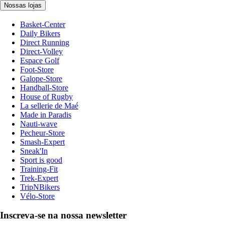
Nossas lojas
Basket-Center
Daily Bikers
Direct Running
Direct-Volley
Espace Golf
Foot-Store
Galope-Store
Handball-Store
House of Rugby
La sellerie de Maé
Made in Paradis
Nauti-wave
Pecheur-Store
Smash-Expert
Sneak'In
Sport is good
Training-Fit
Trek-Expert
TripNBikers
Vélo-Store
Inscreva-se na nossa newsletter