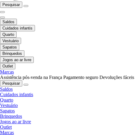
Pesquisar
Saldos
Cuidados infantis
Quarto
Vestuário
Sapatos
Brinquedos
Jogos ao ar livre
Outlet
Marcas
Assistência pós-venda na França
Pagamento seguro
Devoluções fáceis
Pesquisar
Saldos
Cuidados infantis
Quarto
Vestuário
Sapatos
Brinquedos
Jogos ao ar livre
Outlet
Marcas