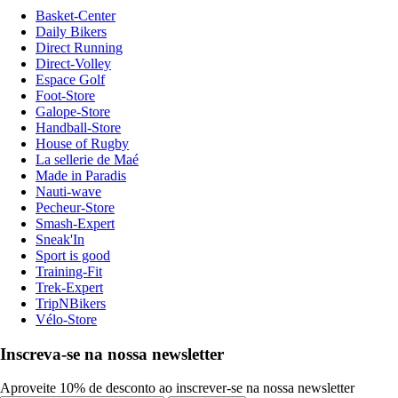
Basket-Center
Daily Bikers
Direct Running
Direct-Volley
Espace Golf
Foot-Store
Galope-Store
Handball-Store
House of Rugby
La sellerie de Maé
Made in Paradis
Nauti-wave
Pecheur-Store
Smash-Expert
Sneak'In
Sport is good
Training-Fit
Trek-Expert
TripNBikers
Vélo-Store
Inscreva-se na nossa newsletter
Aproveite 10% de desconto ao inscrever-se na nossa newsletter