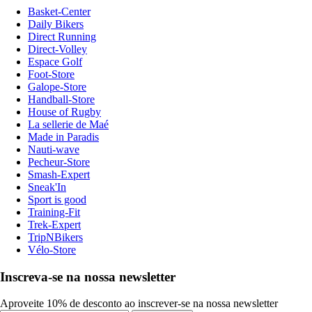
Basket-Center
Daily Bikers
Direct Running
Direct-Volley
Espace Golf
Foot-Store
Galope-Store
Handball-Store
House of Rugby
La sellerie de Maé
Made in Paradis
Nauti-wave
Pecheur-Store
Smash-Expert
Sneak'In
Sport is good
Training-Fit
Trek-Expert
TripNBikers
Vélo-Store
Inscreva-se na nossa newsletter
Aproveite 10% de desconto ao inscrever-se na nossa newsletter