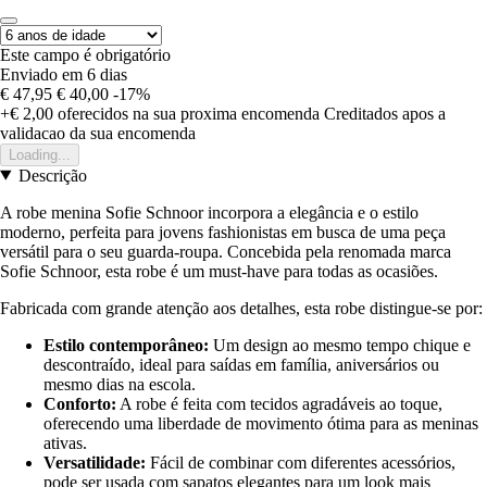
Este campo é obrigatório
Enviado em 6 dias
€ 47,95
€ 40,00
-17%
+€ 2,00
oferecidos na sua proxima encomenda
Creditados apos a
validacao da sua encomenda
Loading...
Descrição
A robe menina Sofie Schnoor incorpora a elegância e o estilo
moderno, perfeita para jovens fashionistas em busca de uma peça
versátil para o seu guarda-roupa. Concebida pela renomada marca
Sofie Schnoor, esta robe é um must-have para todas as ocasiões.
Fabricada com grande atenção aos detalhes, esta robe distingue-se por:
Estilo contemporâneo:
Um design ao mesmo tempo chique e
descontraído, ideal para saídas em família, aniversários ou
mesmo dias na escola.
Conforto:
A robe é feita com tecidos agradáveis ao toque,
oferecendo uma liberdade de movimento ótima para as meninas
ativas.
Versatilidade:
Fácil de combinar com diferentes acessórios,
pode ser usada com sapatos elegantes para um look mais