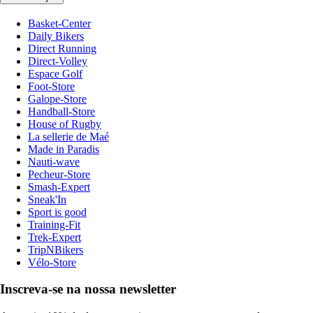
Basket-Center
Daily Bikers
Direct Running
Direct-Volley
Espace Golf
Foot-Store
Galope-Store
Handball-Store
House of Rugby
La sellerie de Maé
Made in Paradis
Nauti-wave
Pecheur-Store
Smash-Expert
Sneak'In
Sport is good
Training-Fit
Trek-Expert
TripNBikers
Vélo-Store
Inscreva-se na nossa newsletter