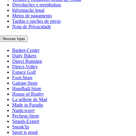
Devoluções e reembolsos
Informação legal
Meios de pagamento
Tarifas e opções de envio
Nota de Privacidade
Nossas lojas
Basket-Center
Daily Bikers
Direct Running
Direct-Volley
Espace Golf
Foot-Store
Galope-Store
Handball-Store
House of Rugby
La sellerie de Maé
Made in Paradis
Nauti-wave
Pecheur-Store
Smash-Expert
Sneak'In
Sport is good