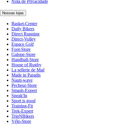
Nota de Privacidade
Nossas lojas
Basket-Center
Daily Bikers
Direct Running
Direct-Volley
Espace Golf
Foot-Store
Galope-Store
Handball-Store
House of Rugby
La sellerie de Maé
Made in Paradis
Nauti-wave
Pecheur-Store
Smash-Expert
Sneak'In
Sport is good
Training-Fit
Trek-Expert
TripNBikers
Vélo-Store