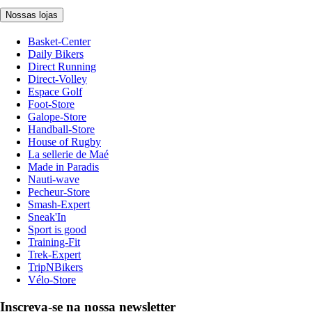
Nossas lojas
Basket-Center
Daily Bikers
Direct Running
Direct-Volley
Espace Golf
Foot-Store
Galope-Store
Handball-Store
House of Rugby
La sellerie de Maé
Made in Paradis
Nauti-wave
Pecheur-Store
Smash-Expert
Sneak'In
Sport is good
Training-Fit
Trek-Expert
TripNBikers
Vélo-Store
Inscreva-se na nossa newsletter