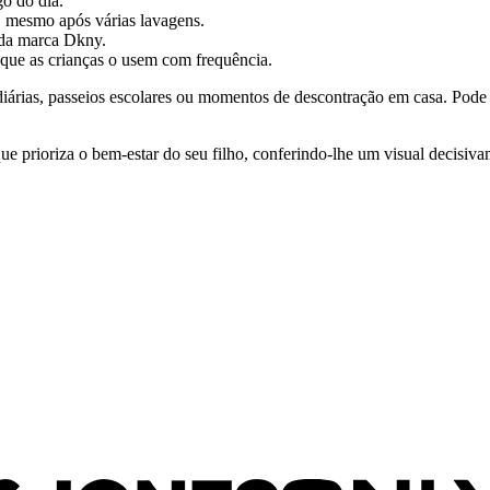
go do dia.
, mesmo após várias lavagens.
 da marca Dkny.
r que as crianças o usem com frequência.
es diárias, passeios escolares ou momentos de descontração em casa. Po
e prioriza o bem-estar do seu filho, conferindo-lhe um visual decisiva