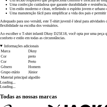
Um tecido respirável que proporciona conforto e frescura ao lon
Uma confecção cuidadosa que garante durabilidade e resistência
Um estilo moderno e clean, refletindo o espírito jovem e urbano
Uma manutenção fácil para simplificar a vida dos pais e permiti
Adequado para uso versátil, este T-shirt juvenil é ideal para atividad
flexibilidade na escolha dos vestuários.
Ao escolher o T-shirt infantil Dkny D25E18, você opta por uma peça qu
conforto e estilo em todas as circunstâncias.
Informações adicionais
Marca
Dkny
Cor
preto
Cor
Preto
Género
Homem
Grupo etário
Júnior
Material principal
algodão
Loading...
Loading...
Todas as nossas marcas