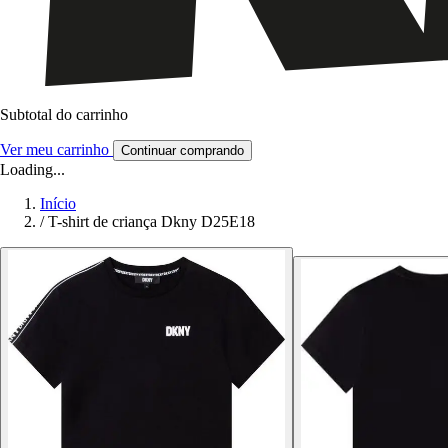
Subtotal do carrinho
Ver meu carrinho
Continuar comprando
Loading...
Início
/
T-shirt de criança Dkny D25E18